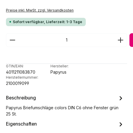
Preise inkl. MwSt. zzgl. Versandkosten
Sofort verfügbar, Lieferzeit: 1-3 Tage
Produkt Anzahl: Gib den gewünschten Wert ein ode
GTIN/EAN:
Hersteller:
4011211083870
Papyrus
Herstellernummer:
2100019099
Beschreibung
Papyrus Briefumschläge colors DIN C6 ohne Fenster grün
25 St.
Eigenschaften