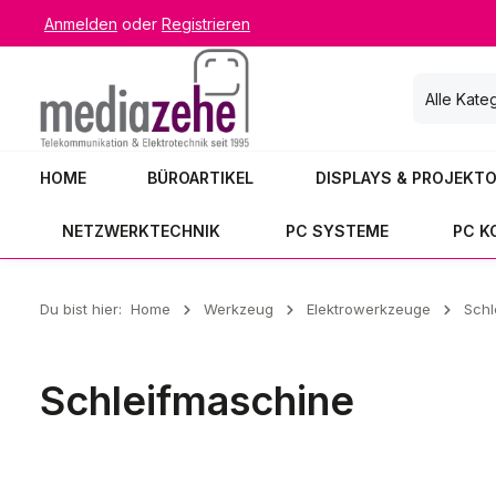
Anmelden
oder
Registrieren
 Hauptinhalt springen
Zur Suche springen
Zur Hauptnavigation springen
Alle Kate
HOME
BÜROARTIKEL
DISPLAYS & PROJEKT
NETZWERKTECHNIK
PC SYSTEME
PC 
Du bist hier:
Home
Werkzeug
Elektrowerkzeuge
Schl
Schleifmaschine
Schleifmaschine