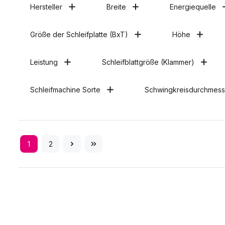
Hersteller
Breite
Energiequelle
Größe der Schleifplatte (BxT)
Höhe
Leistung
Schleifblattgröße (Klammer)
Schleifmachine Sorte
Schwingkreisdurchmess
1
2
Seite
Seite