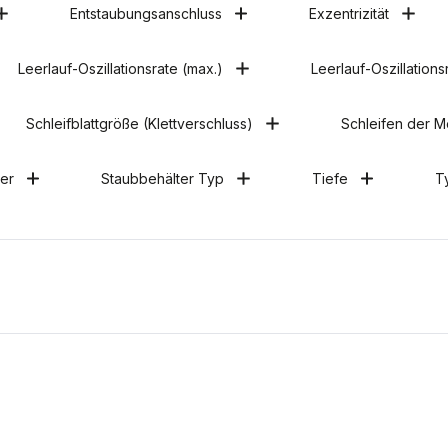
Entstaubungsanschluss
Exzentrizität
Leerlauf-Oszillationsrate (max.)
Leerlauf-Oszillationsr
Schleifblattgröße (Klettverschluss)
Schleifen der 
er
Staubbehälter Typ
Tiefe
T