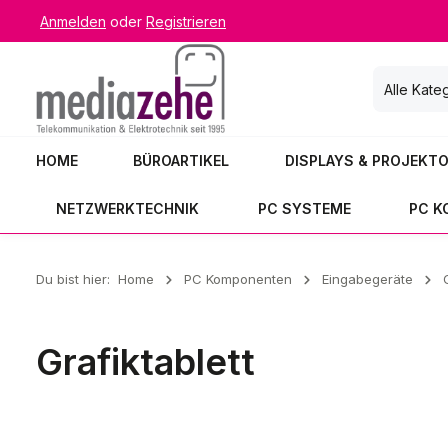
Anmelden
oder
Registrieren
 Hauptinhalt springen
Zur Suche springen
Zur Hauptnavigation springen
Alle Kate
HOME
BÜROARTIKEL
DISPLAYS & PROJEKT
NETZWERKTECHNIK
PC SYSTEME
PC 
Du bist hier:
Home
PC Komponenten
Eingabegeräte
Grafiktablett
Grafiktablett