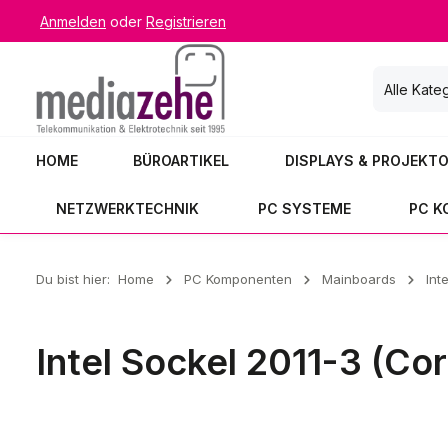
Anmelden
oder
Registrieren
 Hauptinhalt springen
Zur Suche springen
Zur Hauptnavigation springen
Alle Kate
HOME
BÜROARTIKEL
DISPLAYS & PROJEKT
NETZWERKTECHNIK
PC SYSTEME
PC 
Du bist hier:
Home
PC Komponenten
Mainboards
Int
Intel Sockel 2011-3 (Core i
Intel Sockel 2011-3 (Cor