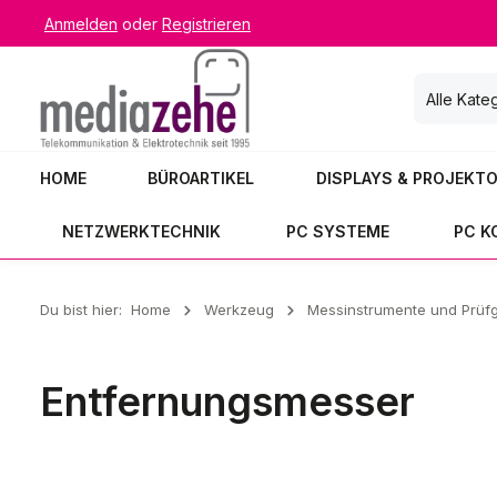
Anmelden
oder
Registrieren
 Hauptinhalt springen
Zur Suche springen
Zur Hauptnavigation springen
Alle Kate
HOME
BÜROARTIKEL
DISPLAYS & PROJEKT
NETZWERKTECHNIK
PC SYSTEME
PC 
Du bist hier:
Home
Werkzeug
Messinstrumente und Prüf
Entfernungsmesser
Entfernungsmesser