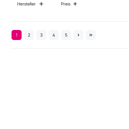
Hersteller
Preis
1
2
3
4
5
Seite
Seite
Seite
Seite
Seite