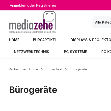
Anmelden
oder
Registrieren
 Hauptinhalt springen
Zur Suche springen
Zur Hauptnavigation springen
Alle Kate
HOME
BÜROARTIKEL
DISPLAYS & PROJEKT
NETZWERKTECHNIK
PC SYSTEME
PC 
Du bist hier:
Home
Büroartikel
Bürogeräte
Bürogeräte
Bürogeräte