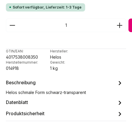
Sofort verfügbar, Lieferzeit: 1-3 Tage
Produkt Anzahl: Gib den gewünschten Wert ein ode
GTIN/EAN:
Hersteller:
4017538008350
Helos
Herstellernummer:
Gewicht:
014918
1 kg
Beschreibung
Helos schmale Form schwarz-transparent
Datenblatt
Produktsicherheit