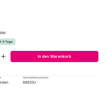
sten
 1-3 Tage
ib den gewünschten Wert ein oder benu
In den Warenkorb
r:
Herstellernummer:
rsten
88820U