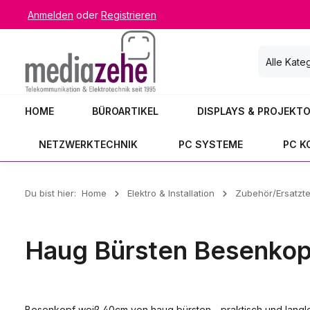
Anmelden
oder
Registrieren
 Hauptinhalt springen
Zur Suche springen
Zur Hauptnavigation springen
Alle Kate
HOME
BÜROARTIKEL
DISPLAYS & PROJEKT
NETZWERKTECHNIK
PC SYSTEME
PC 
Du bist hier:
Home
Elektro & Installation
Zubehör/Ersatzte
Haug Bürsten Besenkop
Besenkopf weiß 40cm von haug bürsten - praktisch und langleb