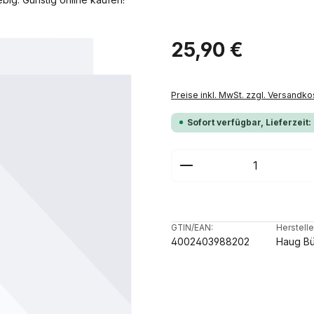
Regulärer Preis:
25,90 €
Preise inkl. MwSt. zzgl. Versandko
Sofort verfügbar, Lieferzeit:
Produkt Anzahl: G
GTIN/EAN:
Herstelle
4002403988202
Haug Bü