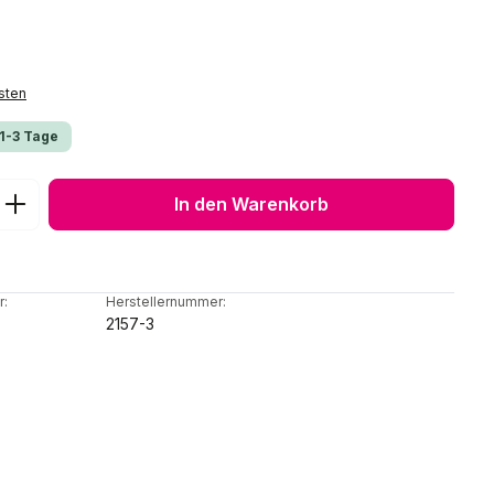
sten
 1-3 Tage
ib den gewünschten Wert ein oder benu
In den Warenkorb
r:
Herstellernummer:
2157-3