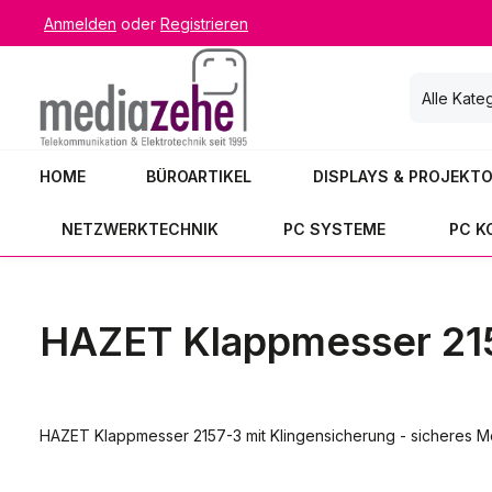
Anmelden
oder
Registrieren
 Hauptinhalt springen
Zur Suche springen
Zur Hauptnavigation springen
Alle Kate
HOME
BÜROARTIKEL
DISPLAYS & PROJEKT
NETZWERKTECHNIK
PC SYSTEME
PC 
HAZET Klappmesser 215
HAZET Klappmesser 2157-3 mit Klingensicherung - sicheres Me