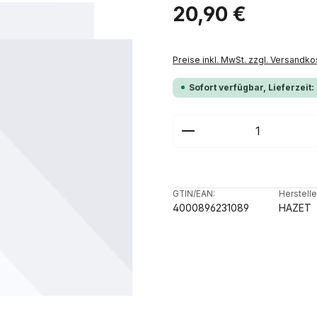
Regulärer Preis:
20,90 €
Preise inkl. MwSt. zzgl. Versandko
Sofort verfügbar, Lieferzeit:
Produkt Anzahl: G
GTIN/EAN:
Herstelle
4000896231089
HAZET