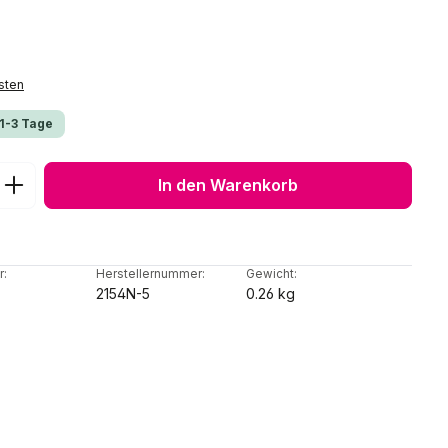
sten
 1-3 Tage
ib den gewünschten Wert ein oder benu
In den Warenkorb
r:
Herstellernummer:
Gewicht:
2154N-5
0.26 kg