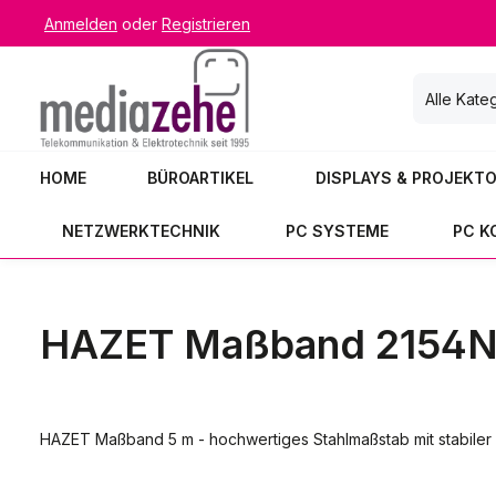
Anmelden
oder
Registrieren
 Hauptinhalt springen
Zur Suche springen
Zur Hauptnavigation springen
Alle Kate
HOME
BÜROARTIKEL
DISPLAYS & PROJEKT
NETZWERKTECHNIK
PC SYSTEME
PC 
HAZET Maßband 2154N-
HAZET Maßband 5 m - hochwertiges Stahlmaßstab mit stabiler K