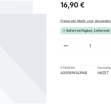
Regulärer Preis:
16,90 €
Preise inkl. MwSt. zzgl. Versandko
Sofort verfügbar, Lieferzeit:
Produkt Anzahl: G
GTIN/EAN:
Herstelle
4000896143948
HAZET