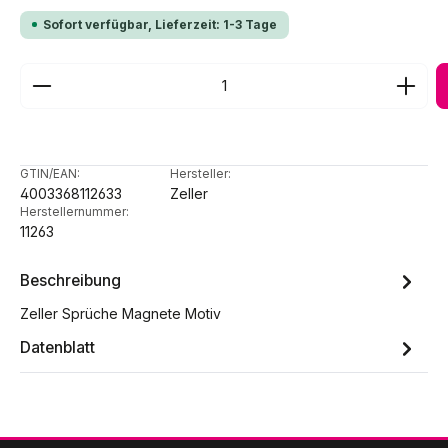
Sofort verfügbar, Lieferzeit: 1-3 Tage
Produkt Anzahl: Gib den gewünschten Wert ein ode
GTIN/EAN:
Hersteller:
4003368112633
Zeller
Herstellernummer:
11263
Beschreibung
Zeller Sprüche Magnete Motiv
Datenblatt