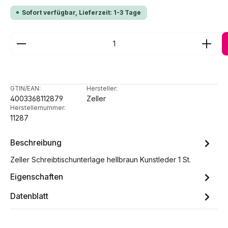
Sofort verfügbar, Lieferzeit: 1-3 Tage
Produkt Anzahl: Gib den gewünschten Wert ein ode
GTIN/EAN:
Hersteller:
4003368112879
Zeller
Herstellernummer:
11287
Beschreibung
Zeller Schreibtischunterlage hellbraun Kunstleder 1 St.
Eigenschaften
Datenblatt