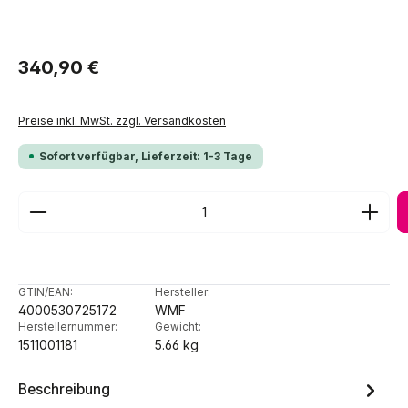
Regulärer Preis:
340,90 €
Preise inkl. MwSt. zzgl. Versandkosten
Sofort verfügbar, Lieferzeit: 1-3 Tage
Produkt Anzahl: Gib den gewünschten Wert ein ode
GTIN/EAN:
Hersteller:
4000530725172
WMF
Herstellernummer:
Gewicht:
1511001181
5.66 kg
Beschreibung