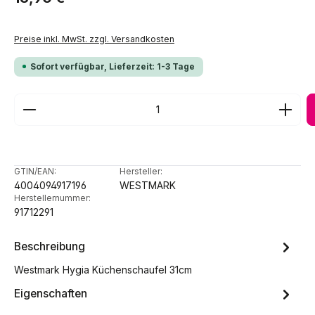
Preise inkl. MwSt. zzgl. Versandkosten
Sofort verfügbar, Lieferzeit: 1-3 Tage
Produkt Anzahl: Gib den gewünschten Wert ein ode
GTIN/EAN:
Hersteller:
4004094917196
WESTMARK
Herstellernummer:
91712291
Beschreibung
Westmark Hygia Küchenschaufel 31cm
Eigenschaften