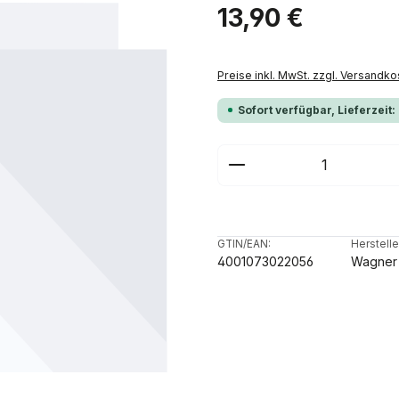
Regulärer Preis:
13,90 €
Preise inkl. MwSt. zzgl. Versandko
Sofort verfügbar, Lieferzeit:
Produkt Anzahl: G
GTIN/EAN:
Herstelle
4001073022056
Wagner 