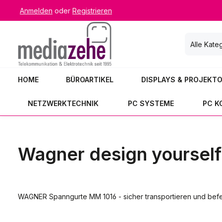
Anmelden
oder
Registrieren
 Hauptinhalt springen
Zur Suche springen
Zur Hauptnavigation springen
Alle Kate
HOME
BÜROARTIKEL
DISPLAYS & PROJEKT
NETZWERKTECHNIK
PC SYSTEME
PC 
Wagner design yourself
WAGNER Spanngurte MM 1016 - sicher transportieren und befes