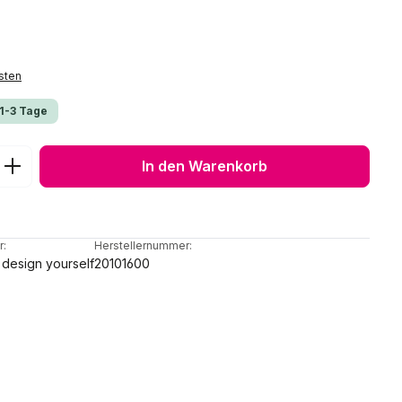
sten
 1-3 Tage
ib den gewünschten Wert ein oder benu
In den Warenkorb
r:
Herstellernummer:
design yourself
20101600