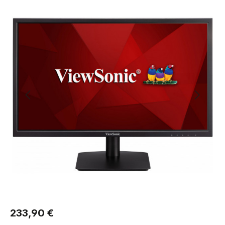
Regulärer Preis:
233,90 €