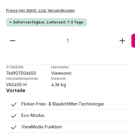
Preise inkl. MwSt. zzgl. Versandkosten
Sofort verfügbar, Lieferzeit: 1-3 Tage
Produkt Anzahl: Gib den gewünschten Wert ein ode
GTIN/EAN:
Hersteller:
766907006650
Viewsonic
Herstellernummer:
Gewicht:
VA2405-H
4.36 kg
Vorteile
Flicker-Free- & Blaulichtfilter-Technologie
Eco-Modus
ViewMode-Funktion