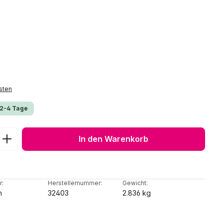
sten
 2-4 Tage
ib den gewünschten Wert ein oder benu
In den Warenkorb
r:
Herstellernummer:
Gewicht:
m
32403
2.836 kg