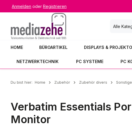
Anmelden
oder
Registrieren
 Hauptinhalt springen
Zur Suche springen
Zur Hauptnavigation springen
Alle Kate
HOME
BÜROARTIKEL
DISPLAYS & PROJEKT
NETZWERKTECHNIK
PC SYSTEME
PC 
Du bist hier:
Home
Zubehör
Zubehör divers
Sonstig
Verbatim Essentials Por
Monitor