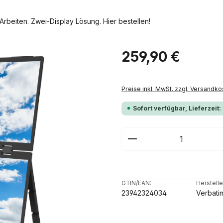
Arbeiten. Zwei-Display Lösung. Hier bestellen!
Regulärer Preis:
259,90 €
Preise inkl. MwSt. zzgl. Versandko
Sofort verfügbar, Lieferzeit:
Produkt Anzahl: G
GTIN/EAN:
Herstelle
23942324034
Verbati