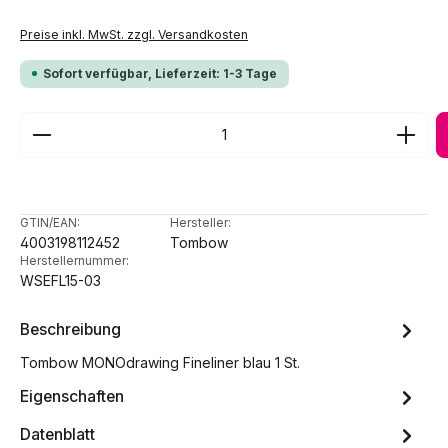
Preise inkl. MwSt. zzgl. Versandkosten
Sofort verfügbar, Lieferzeit: 1-3 Tage
Produkt Anzahl: Gib den gewünschten Wert ein ode
GTIN/EAN:
Hersteller:
4003198112452
Tombow
Herstellernummer:
WSEFL15-03
Beschreibung
Tombow MONOdrawing Fineliner blau 1 St.
Eigenschaften
Datenblatt