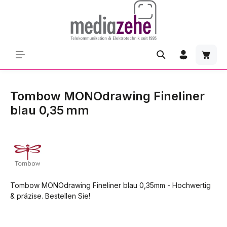
Zum Hauptinhalt springen
Waren
Tombow MONOdrawing Fineliner
blau 0,35 mm
Tombow MONOdrawing Fineliner blau 0,35mm - Hochwertig
& präzise. Bestellen Sie!
Bildergalerie überspringen