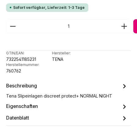
Sofort verfügbar, Lieferzeit: 1-3 Tage
Produkt Anzahl: Gib den gewünschten Wert ein ode
GTIN/EAN:
Hersteller:
7322541185231
TENA
Herstellernummer:
760762
Beschreibung
Tena Slipeinlagen discreet protect+ NORMAL NIGHT
Eigenschaften
Datenblatt