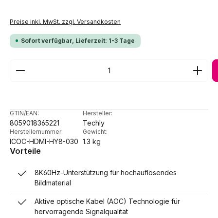
Preise inkl. MwSt. zzgl. Versandkosten
Sofort verfügbar, Lieferzeit: 1-3 Tage
Produkt Anzahl: Gib den gewünschten Wert ein ode
GTIN/EAN:
Hersteller:
8059018365221
Techly
Herstellernummer:
Gewicht:
ICOC-HDMI-HY8-030
1.3 kg
Vorteile
8K60Hz-Unterstützung für hochauflösendes
Bildmaterial
Aktive optische Kabel (AOC) Technologie für
hervorragende Signalqualität