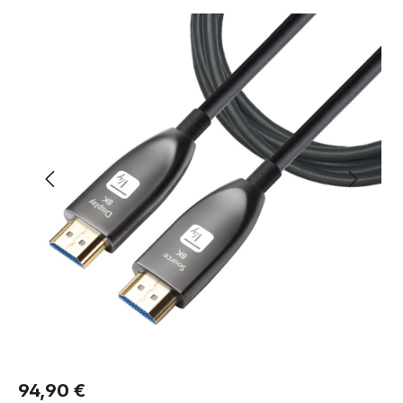
Bildergalerie überspringen
Regulärer Preis:
94,90 €