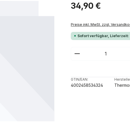
Regulärer Preis:
34,90 €
Preise inkl. MwSt. zzgl. Versandko
Sofort verfügbar, Lieferzeit:
Produkt Anzahl: G
GTIN/EAN:
Herstelle
4002458534324
Thermo