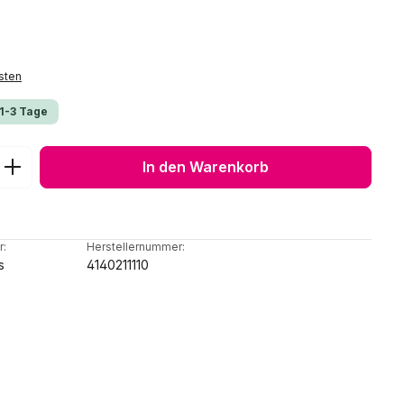
sten
 1-3 Tage
ib den gewünschten Wert ein oder benu
In den Warenkorb
r:
Herstellernummer:
s
4140211110