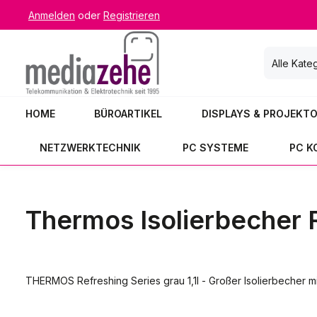
Anmelden
oder
Registrieren
 Hauptinhalt springen
Zur Suche springen
Zur Hauptnavigation springen
Alle Kate
HOME
BÜROARTIKEL
DISPLAYS & PROJEKT
NETZWERKTECHNIK
PC SYSTEME
PC 
Thermos Isolierbecher Re
THERMOS Refreshing Series grau 1,1l - Großer Isolierbecher m