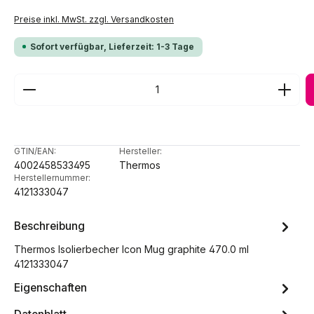
Preise inkl. MwSt. zzgl. Versandkosten
Sofort verfügbar, Lieferzeit: 1-3 Tage
Produkt Anzahl: Gib den gewünschten Wert ein ode
GTIN/EAN:
Hersteller:
4002458533495
Thermos
Herstellernummer:
4121333047
Beschreibung
Thermos Isolierbecher Icon Mug graphite 470.0 ml
4121333047
Eigenschaften