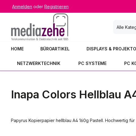
Anmelden
oder
Registrieren
 Hauptinhalt springen
Zur Suche springen
Zur Hauptnavigation springen
Alle Kate
HOME
BÜROARTIKEL
DISPLAYS & PROJEKT
NETZWERKTECHNIK
PC SYSTEME
PC 
Inapa Colors Hellblau A
Papyrus Kopierpapier hellblau A4 160g Pastell. Hochwertig für