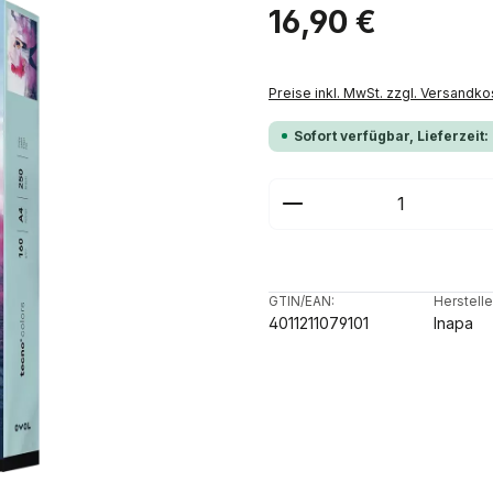
Regulärer Preis:
16,90 €
Preise inkl. MwSt. zzgl. Versandko
Sofort verfügbar, Lieferzeit:
Produkt Anzahl: G
GTIN/EAN:
Herstelle
4011211079101
Inapa