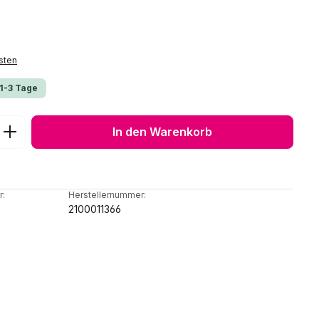
sten
 1-3 Tage
ib den gewünschten Wert ein oder benu
In den Warenkorb
r:
Herstellernummer:
2100011366