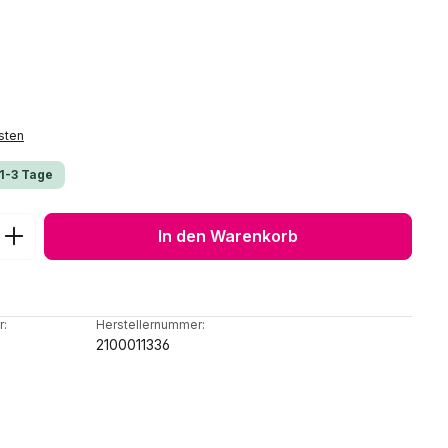
sten
 1-3 Tage
ib den gewünschten Wert ein oder benu
In den Warenkorb
r:
Herstellernummer:
2100011336