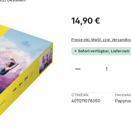
Regulärer Preis:
14,90 €
Preise inkl. MwSt. zzgl. Versandko
Sofort verfügbar, Lieferzeit:
Produkt Anzahl: G
GTIN/EAN:
Herstelle
4011211078050
Papyrus