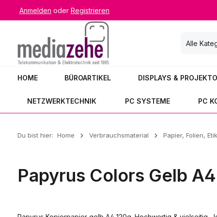
Anmelden
oder
Registrieren
 Hauptinhalt springen
Zur Suche springen
Zur Hauptnavigation springen
Alle Kate
HOME
BÜROARTIKEL
DISPLAYS & PROJEKT
NETZWERKTECHNIK
PC SYSTEME
PC 
Du bist hier:
Home
Verbrauchsmaterial
Papier, Folien, Eti
Papyrus Colors Gelb A4
Papyrus Kopierpapier gelb A4 120g. Hochwertig & vielseitig. Je