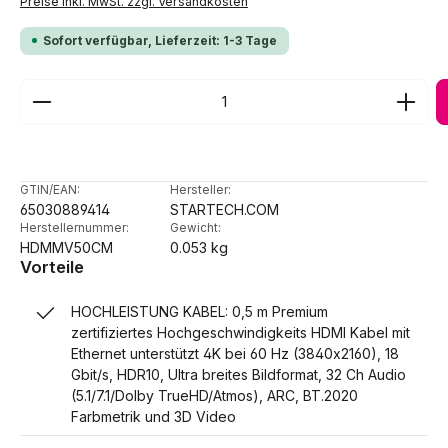
Preise inkl. MwSt. zzgl. Versandkosten
Sofort verfügbar, Lieferzeit: 1-3 Tage
Produkt Anzahl: Gib den gewünschten Wert ein ode
GTIN/EAN:
Hersteller:
65030889414
STARTECH.COM
Herstellernummer:
Gewicht:
HDMMV50CM
0.053 kg
Vorteile
HOCHLEISTUNG KABEL: 0,5 m Premium
zertifiziertes Hochgeschwindigkeits HDMI Kabel mit
Ethernet unterstützt 4K bei 60 Hz (3840x2160), 18
Gbit/s, HDR10, Ultra breites Bildformat, 32 Ch Audio
(5.1/7.1/Dolby TrueHD/Atmos), ARC, BT.2020
Farbmetrik und 3D Video