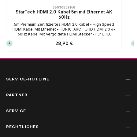
65030889148
StarTech HDMI 2.0 Kabel 5m mit Ethernet 4K
60Hz
5m Premium Zertifiziertes HDMI 2.0 Kabel - High Speed
HDMI Kabel Mit Ethernet - HDR10, ARC - UHD HDMI 2.0 4k
60Hz Kabel Mit Vergoldete HDMI Stecker - Für UHD
Monitore, TVs - M/M (HDMMV5M).
Regulärer Preis:
28,90 €
S
S
o
o
f
f
o
o
r
r
t
t
v
v
e
e
r
r
f
f
SERVICE-HOTLINE
ü
ü
g
g
b
b
a
a
r
r
PARTNER
,
,
L
L
i
i
e
e
SERVICE
f
f
e
e
r
r
z
z
RECHTLICHES
e
e
i
i
t
t