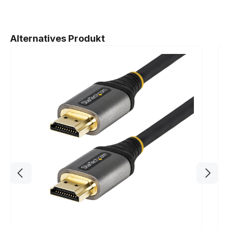
Produktgalerie überspringen
Alternatives Produkt