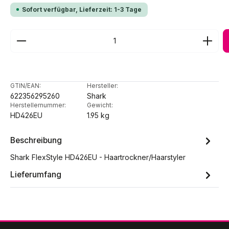
Sofort verfügbar, Lieferzeit: 1-3 Tage
Produkt Anzahl: Gib den gewünschten Wert ein ode
GTIN/EAN:
Hersteller:
622356295260
Shark
Herstellernummer:
Gewicht:
HD426EU
1.95 kg
Beschreibung
Shark FlexStyle HD426EU - Haartrockner/Haarstyler
Lieferumfang