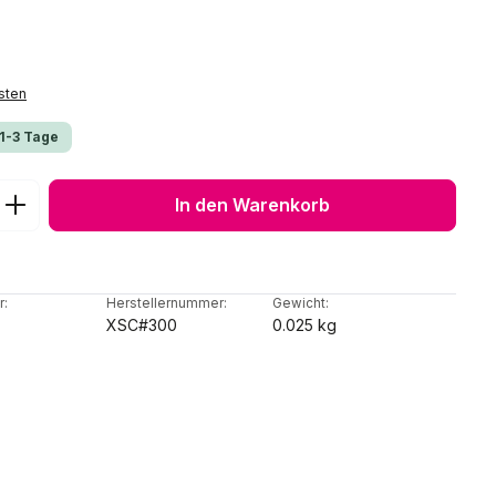
sten
 1-3 Tage
ib den gewünschten Wert ein oder benu
In den Warenkorb
r:
Herstellernummer:
Gewicht:
XSC#300
0.025 kg