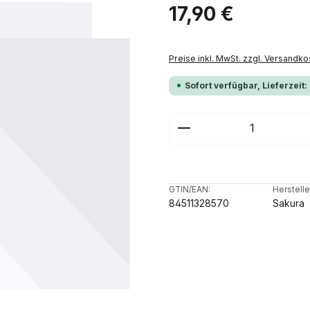
Regulärer Preis:
17,90 €
Preise inkl. MwSt. zzgl. Versandko
Sofort verfügbar, Lieferzeit:
Produkt Anzahl: G
GTIN/EAN:
Herstelle
84511328570
Sakura