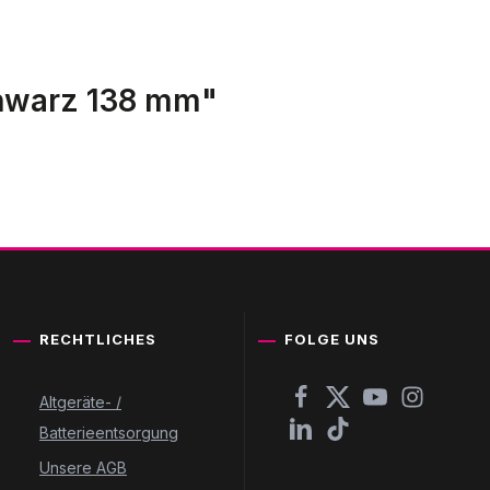
chwarz 138 mm"
RECHTLICHES
FOLGE UNS
Altgeräte- /
Batterieentsorgung
Unsere AGB