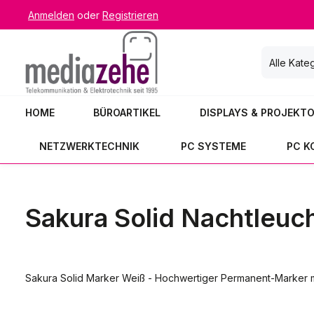
Anmelden
oder
Registrieren
 Hauptinhalt springen
Zur Suche springen
Zur Hauptnavigation springen
Alle Kate
HOME
BÜROARTIKEL
DISPLAYS & PROJEKT
NETZWERKTECHNIK
PC SYSTEME
PC 
Sakura Solid Nachtleu
Sakura Solid Marker Weiß - Hochwertiger Permanent-Marker mit