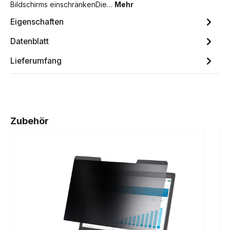
Bildschirms einschränkenDie…
Mehr
Eigenschaften
Datenblatt
Lieferumfang
Produktgalerie überspringen
Zubehör