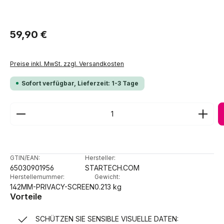
Regulärer Preis:
59,90 €
Preise inkl. MwSt. zzgl. Versandkosten
Sofort verfügbar, Lieferzeit: 1-3 Tage
Produkt Anzahl: Gib den gewünschten Wert ein ode
GTIN/EAN:
Hersteller:
65030901956
STARTECH.COM
Herstellernummer:
Gewicht:
142MM-PRIVACY-SCREEN
0.213 kg
Vorteile
SCHÜTZEN SIE SENSIBLE VISUELLE DATEN: