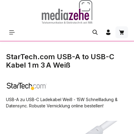
Zum Hauptinhalt springen
Waren
StarTech.com USB-A to USB-C
Kabel 1 m 3 A Weiß
USB-A zu USB-C Ladekabel Weiß - 15W Schnellladung &
Datensync. Robuste Vernicklung online bestellen!
Bildergalerie überspringen