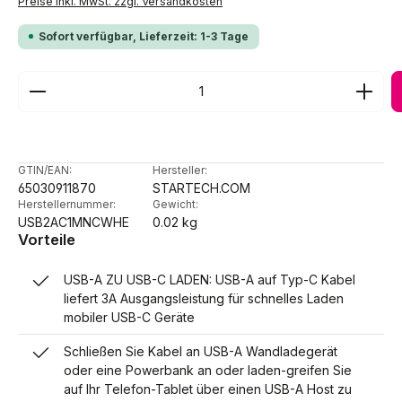
Preise inkl. MwSt. zzgl. Versandkosten
Sofort verfügbar, Lieferzeit: 1-3 Tage
Produkt Anzahl: Gib den gewünschten Wert ein ode
GTIN/EAN:
Hersteller:
65030911870
STARTECH.COM
Herstellernummer:
Gewicht:
USB2AC1MNCWHE
0.02 kg
Vorteile
USB-A ZU USB-C LADEN: USB-A auf Typ-C Kabel
liefert 3A Ausgangsleistung für schnelles Laden
mobiler USB-C Geräte
Schließen Sie Kabel an USB-A Wandladegerät
oder eine Powerbank an oder laden-greifen Sie
auf Ihr Telefon-Tablet über einen USB-A Host zu