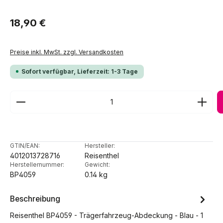
Regulärer Preis:
18,90 €
Preise inkl. MwSt. zzgl. Versandkosten
Sofort verfügbar, Lieferzeit: 1-3 Tage
Produkt Anzahl: Gib den gewünschten Wert ein ode
GTIN/EAN:
Hersteller:
4012013728716
Reisenthel
Herstellernummer:
Gewicht:
BP4059
0.14 kg
Beschreibung
Reisenthel BP4059 - Trägerfahrzeug-Abdeckung - Blau - 1