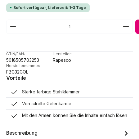
Sofort verfügbar, Lieferzeit: 1-3 Tage
Produkt Anzahl: Gib den gewünschten Wert ein ode
GTIN/EAN:
Hersteller:
5018505703253
Rapesco
Herstellernummer:
FBC32COL
Vorteile
Starke farbige Stahlklammer
Vernickelte Gelenkarme
Mit den Armen können Sie die Inhalte einfach lösen
Beschreibung