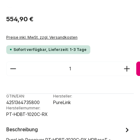
Regulärer Preis:
554,90 €
Preise inkl. MwSt. zzgl. Versandkosten
Sofort verfügbar, Lieferzeit: 1-3 Tage
Produkt Anzahl: Gib den gewünschten Wert ein ode
GTIN/EAN:
Hersteller:
4251364735800
PureLink
Herstellernummer:
PT-HDBT-1020C-RX
Beschreibung
PureLink Receiver PT-HDBT-1020C-RX HDBaseT -