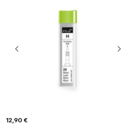
Regulärer Preis:
12,90 €