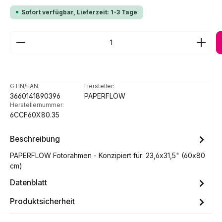
Sofort verfügbar, Lieferzeit: 1-3 Tage
Produkt Anzahl: Gib den gewünschten Wert ein ode
GTIN/EAN:
Hersteller:
3660141890396
PAPERFLOW
Herstellernummer:
6CCF60X80.35
Beschreibung
PAPERFLOW Fotorahmen - Konzipiert für: 23,6x31,5" (60x80
cm)
Datenblatt
Produktsicherheit