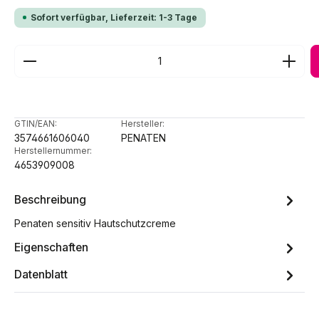
Sofort verfügbar, Lieferzeit: 1-3 Tage
Produkt Anzahl: Gib den gewünschten Wert ein ode
GTIN/EAN:
Hersteller:
3574661606040
PENATEN
Herstellernummer:
4653909008
Beschreibung
Penaten sensitiv Hautschutzcreme
Eigenschaften
Datenblatt