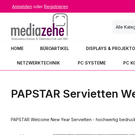
Anmelden
oder
Registrieren
 Hauptinhalt springen
Zur Suche springen
Zur Hauptnavigation springen
Alle Kate
HOME
BÜROARTIKEL
DISPLAYS & PROJEKT
NETZWERKTECHNIK
PC SYSTEME
PC 
PAPSTAR Servietten We
PAPSTAR Welcome New Year Servietten - hochwertig bedruckt f