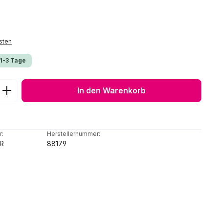
sten
 1-3 Tage
ib den gewünschten Wert ein oder benu
In den Warenkorb
r:
Herstellernummer:
R
88179