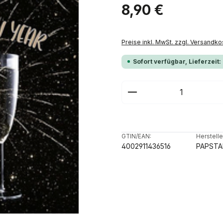
Regulärer Preis:
8,90 €
Preise inkl. MwSt. zzgl. Versandko
Sofort verfügbar, Lieferzeit:
Produkt Anzahl: G
GTIN/EAN:
Herstelle
4002911436516
PAPSTA