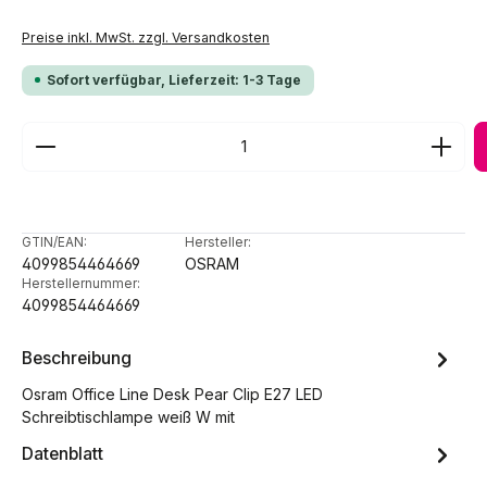
Preise inkl. MwSt. zzgl. Versandkosten
Sofort verfügbar, Lieferzeit: 1-3 Tage
Produkt Anzahl: Gib den gewünschten Wert ein ode
GTIN/EAN:
Hersteller:
4099854464669
OSRAM
Herstellernummer:
4099854464669
Beschreibung
Osram Office Line Desk Pear Clip E27 LED
Schreibtischlampe weiß W mit
Datenblatt