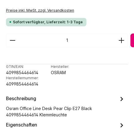
Preise inkl. MwSt. zzgl. Versandkosten
Sofort verfügbar, Lieferzeit: 1-3 Tage
Produkt Anzahl: Gib den gewünschten Wert ein ode
GTIN/EAN:
Hersteller:
4099854464614
OSRAM
Herstellernummer:
4099854464614
Beschreibung
Osram Office Line Desk Pear Clip E27 Black
4099854464614 Klemmleuchte
Eigenschaften