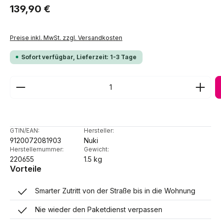
Regulärer Preis:
139,90 €
Preise inkl. MwSt. zzgl. Versandkosten
Sofort verfügbar, Lieferzeit: 1-3 Tage
Produkt Anzahl: Gib den gewünschten Wert ein ode
GTIN/EAN:
Hersteller:
9120072081903
Nuki
Herstellernummer:
Gewicht:
220655
1.5 kg
Vorteile
Smarter Zutritt von der Straße bis in die Wohnung
Nie wieder den Paketdienst verpassen