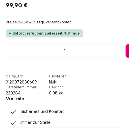
Regulärer Preis:
99,90 €
Preise inkl. MwSt. zzgl. Versandkosten
Sofort verfügbar, Lieferzeit: 1-3 Tage
Produkt Anzahl: Gib den gewünschten Wert ein ode
GTIN/EAN:
Hersteller:
9120072080609
Nuki
Herstellernummer:
Gewicht:
220284
0.08 kg
Vorteile
Sicherheit und Komfort
Immer zur Stelle