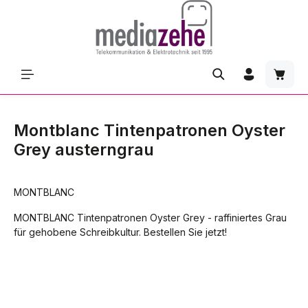
Zum Hauptinhalt springen
Waren
Montblanc Tintenpatronen Oyster
Grey austerngrau
MONTBLANC
MONTBLANC Tintenpatronen Oyster Grey - raffiniertes Grau
für gehobene Schreibkultur. Bestellen Sie jetzt!
Bildergalerie überspringen