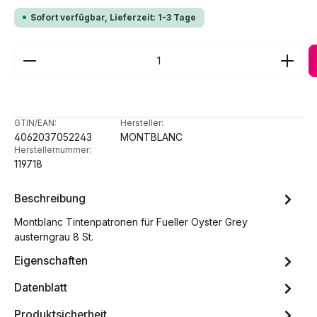
Sofort verfügbar, Lieferzeit: 1-3 Tage
Produkt Anzahl: Gib den gewünschten Wert ein ode
GTIN/EAN:
Hersteller:
4062037052243
MONTBLANC
Herstellernummer:
119718
Beschreibung
Montblanc Tintenpatronen für Fueller Oyster Grey
austerngrau 8 St.
Eigenschaften
Datenblatt
Produktsicherheit