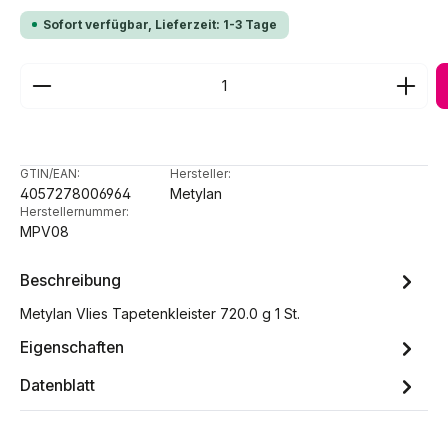
Sofort verfügbar, Lieferzeit: 1-3 Tage
Produkt Anzahl: Gib den gewünschten Wert ein ode
GTIN/EAN:
Hersteller:
4057278006964
Metylan
Herstellernummer:
MPV08
Beschreibung
Metylan Vlies Tapetenkleister 720.0 g 1 St.
Eigenschaften
Datenblatt