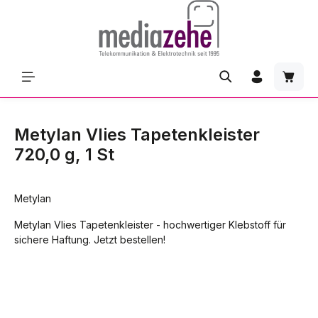
Zum Hauptinhalt springen
Waren
Metylan Vlies Tapetenkleister
720,0 g, 1 St
Metylan
Metylan Vlies Tapetenkleister - hochwertiger Klebstoff für
sichere Haftung. Jetzt bestellen!
Bildergalerie überspringen