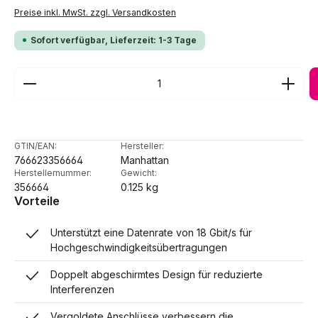
Preise inkl. MwSt. zzgl. Versandkosten
Sofort verfügbar, Lieferzeit: 1-3 Tage
Produkt Anzahl: Gib den gewünschten Wert ein ode
GTIN/EAN:
Hersteller:
766623356664
Manhattan
Herstellernummer:
Gewicht:
356664
0.125 kg
Vorteile
Unterstützt eine Datenrate von 18 Gbit/s für
Hochgeschwindigkeitsübertragungen
Doppelt abgeschirmtes Design für reduzierte
Interferenzen
Vergoldete Anschlüsse verbessern die