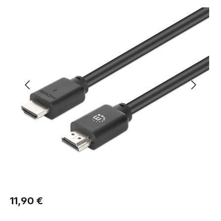
Regulärer Preis:
11,90 €