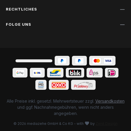
RECHTLICHES
FOLGE UNS
Alle Preise inkl. gesetzl. Mehrwertsteuer zzgl.
Versandkosten
und ggf. Nachnahmegebühren, wenn nicht anders
angegeben.
© 2026 mediazehe GmbH & Co KG - with
by
Zenit Design