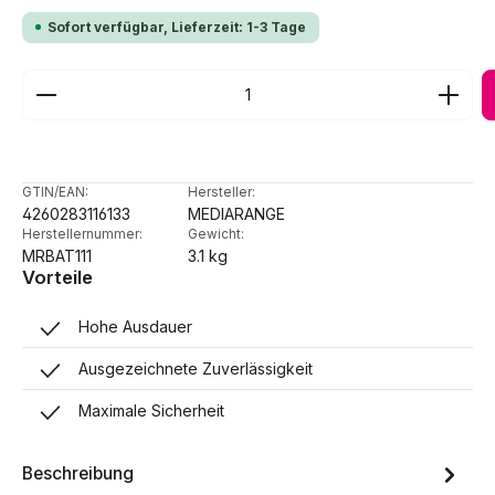
Sofort verfügbar, Lieferzeit: 1-3 Tage
Produkt Anzahl: Gib den gewünschten Wert ein ode
GTIN/EAN:
Hersteller:
4260283116133
MEDIARANGE
Herstellernummer:
Gewicht:
MRBAT111
3.1 kg
Vorteile
Hohe Ausdauer
Ausgezeichnete Zuverlässigkeit
Maximale Sicherheit
Beschreibung