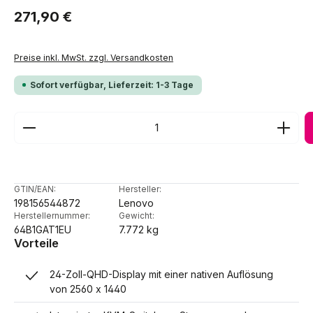
Regulärer Preis:
271,90 €
Preise inkl. MwSt. zzgl. Versandkosten
Sofort verfügbar, Lieferzeit: 1-3 Tage
Produkt Anzahl: Gib den gewünschten Wert ein ode
GTIN/EAN:
Hersteller:
198156544872
Lenovo
Herstellernummer:
Gewicht:
64B1GAT1EU
7.772 kg
Vorteile
24-Zoll-QHD-Display mit einer nativen Auflösung
von 2560 x 1440