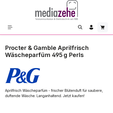
Zum Hauptinhalt springen
Waren
Procter & Gamble Aprilfrisch
Wäscheparfüm 495 g Perls
Aprilfrisch Wäscheparfüm - frischer Blütenduft für saubere,
duftende Wäsche. Langanhaltend. Jetzt kaufen!
Bildergalerie überspringen