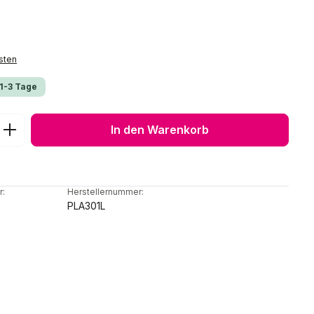
sten
 1-3 Tage
ib den gewünschten Wert ein oder benu
In den Warenkorb
r:
Herstellernummer:
PLA301L