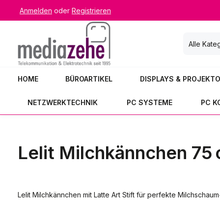
Anmelden
oder
Registrieren
 Hauptinhalt springen
Zur Suche springen
Zur Hauptnavigation springen
Alle Kate
HOME
BÜROARTIKEL
DISPLAYS & PROJEKT
NETZWERKTECHNIK
PC SYSTEME
PC 
Lelit Milchkännchen 75 c
Lelit Milchkännchen mit Latte Art Stift für perfekte Milchsch