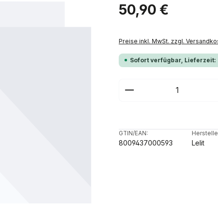
Regulärer Preis:
50,90 €
Preise inkl. MwSt. zzgl. Versandko
Sofort verfügbar, Lieferzeit:
Produkt Anzahl: G
GTIN/EAN:
Herstelle
8009437000593
Lelit