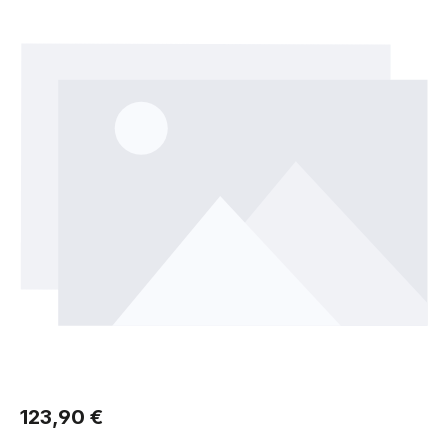
Regulärer Preis:
123,90 €