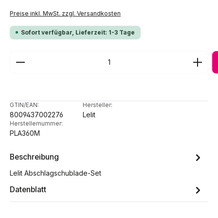
Preise inkl. MwSt. zzgl. Versandkosten
Sofort verfügbar, Lieferzeit: 1-3 Tage
Produkt Anzahl: Gib den gewünschten Wert ein ode
GTIN/EAN:
Hersteller:
8009437002276
Lelit
Herstellernummer:
PLA360M
Beschreibung
Lelit Abschlagschublade-Set
Datenblatt