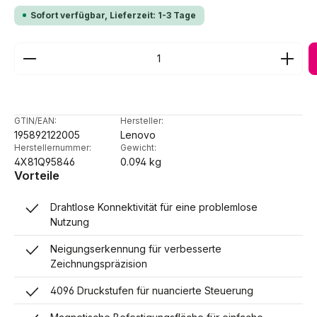
Sofort verfügbar, Lieferzeit: 1-3 Tage
Produkt Anzahl: Gib den gewünschten Wert ein ode
GTIN/EAN:
Hersteller:
195892122005
Lenovo
Herstellernummer:
Gewicht:
4X81Q95846
0.094 kg
Vorteile
Drahtlose Konnektivität für eine problemlose
Nutzung
Neigungserkennung für verbesserte
Zeichnungspräzision
4096 Druckstufen für nuancierte Steuerung