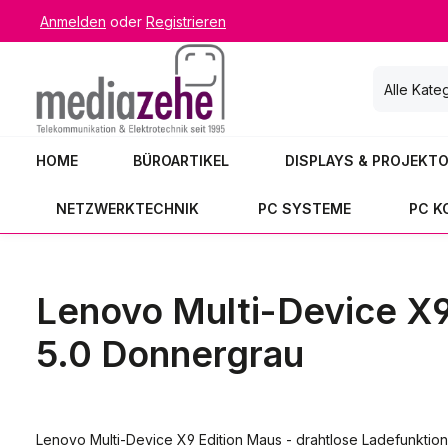
Anmelden
oder
Registrieren
 Hauptinhalt springen
Zur Suche springen
Zur Hauptnavigation springen
Alle Kate
HOME
BÜROARTIKEL
DISPLAYS & PROJEKT
NETZWERKTECHNIK
PC SYSTEME
PC 
Lenovo Multi-Device X9
5.0 Donnergrau
Lenovo Multi-Device X9 Edition Maus - drahtlose Ladefunktion un