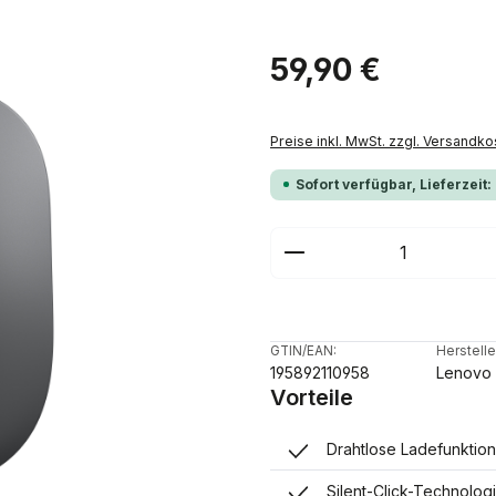
Regulärer Preis:
59,90 €
Preise inkl. MwSt. zzgl. Versandko
Sofort verfügbar, Lieferzeit:
Produkt Anzahl: G
GTIN/EAN:
Herstelle
195892110958
Lenovo
Vorteile
Drahtlose Ladefunktio
Silent-Click-Technologi